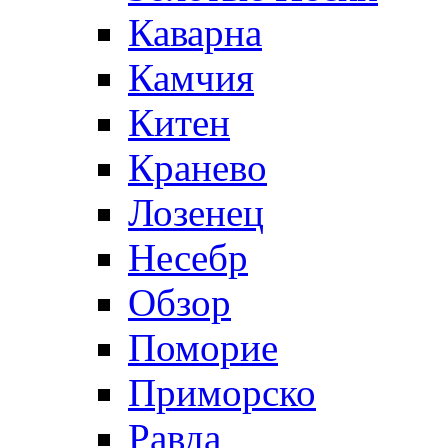
Каварна
Камчия
Китен
Кранево
Лозeнец
Несебр
Обзор
Поморие
Приморско
Равда