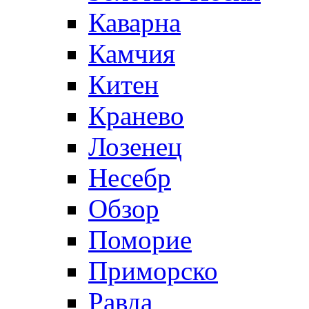
Каварна
Камчия
Китен
Кранево
Лозeнец
Несебр
Обзор
Поморие
Приморско
Равда