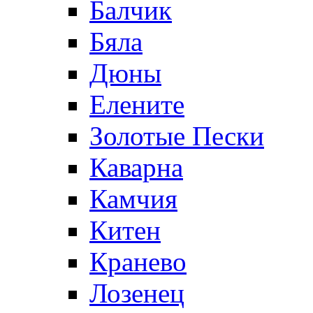
Балчик
Бяла
Дюны
Елените
Золотые Пески
Каварна
Камчия
Китен
Кранево
Лозeнец