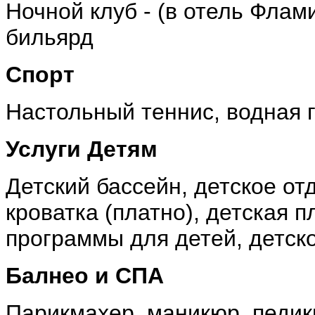
Ночной клуб - (в отель Флам
бильярд
Спорт
Настольный теннис,
водная 
Услуги Детям
Детский бассейн, д
етское от
кроватка (платно), де
тская п
программы для детей, д
етск
Балнео и СПА
Парикмахер, м
аникюр, п
едик