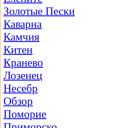
Золотые Пески
Каварна
Камчия
Китен
Кранево
Лозeнец
Несебр
Обзор
Поморие
Приморско