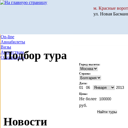
м. Красные ворот
ул. Новая Басманн
On-line
Авиабилеты
Визы
Подбор тура
Агентствам
О компании
Город вылета:
Страна:
Дата:
Цена:
Не более
руб.
Новости