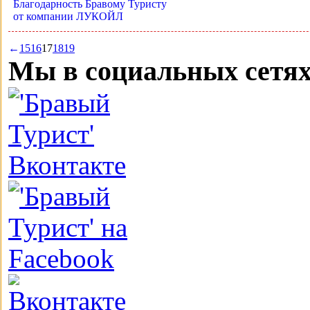
Благодарность Бравому Туристу
от компании ЛУКОЙЛ
←
15
16
17
18
19
Мы в социальных сетя