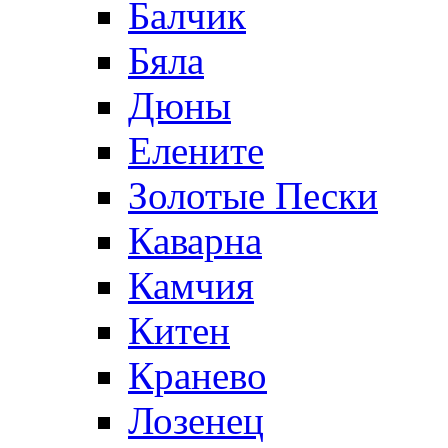
Балчик
Бяла
Дюны
Елените
Золотые Пески
Каварна
Камчия
Китен
Кранево
Лозeнец